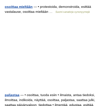
osoittaa mieltään
— • protestoida, demonstroida, esittää
vastalause, osoittaa mieltään …
Suomi sanakirja synonyymejä
paljastaa
— • osoittaa, tuoda esiin • ilmaista, antaa tiedoksi,
ilmoittaa, indikoida, näyttää, osoittaa, paljastaa, saattaa julki,
saattaa päivänvaloon, tiedottaa • ilmentää, edustaa, esittää,