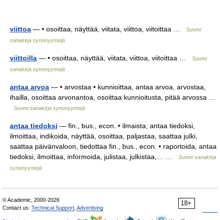
viittoa
— • osoittaa, näyttää, viitata, viittoa, viitoittaa …
Suomi
sanakirja synonyymejä
viittoilla
— • osoittaa, näyttää, viitata, viittoa, viitoittaa …
Suomi
sanakirja synonyymejä
antaa arvoa
— • arvostaa • kunnioittaa, antaa arvoa, arvostaa,
ihailla, osoittaa arvonantoa, osoittaa kunnioitusta, pitää arvossa …
Suomi sanakirja synonyymejä
antaa tiedoksi
— fin., bus., econ. • ilmaista, antaa tiedoksi,
ilmoittaa, indikoida, näyttää, osoittaa, paljastaa, saattaa julki,
saattaa päivänvaloon, tiedottaa fin., bus., econ. • raportoida, antaa
tiedoksi, ilmoittaa, informoida, julistaa, julkistaa,… …
Suomi sanakirja
synonyymejä
© Academic, 2000-2026
18+
Contact us:
Technical Support
,
Advertising