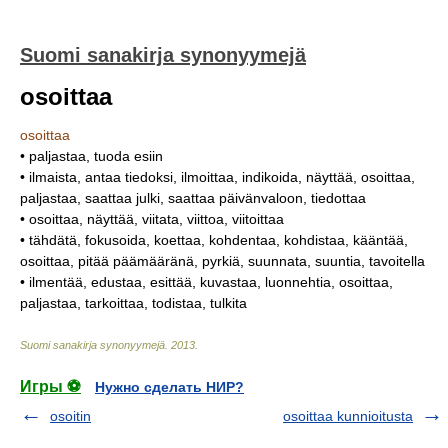
Suomi sanakirja synonyymejä
osoittaa
osoittaa
• paljastaa, tuoda esiin
• ilmaista, antaa tiedoksi, ilmoittaa, indikoida, näyttää, osoittaa,
paljastaa, saattaa julki, saattaa päivänvaloon, tiedottaa
• osoittaa, näyttää, viitata, viittoa, viitoittaa
• tähdätä, fokusoida, koettaa, kohdentaa, kohdistaa, kääntää,
osoittaa, pitää päämääränä, pyrkiä, suunnata, suuntia, tavoitella
• ilmentää, edustaa, esittää, kuvastaa, luonnehtia, osoittaa,
paljastaa, tarkoittaa, todistaa, tulkita
Suomi sanakirja synonyymejä
.
2013
.
Игры ⚽
Нужно сделать НИР?
osoitin
osoittaa kunnioitusta